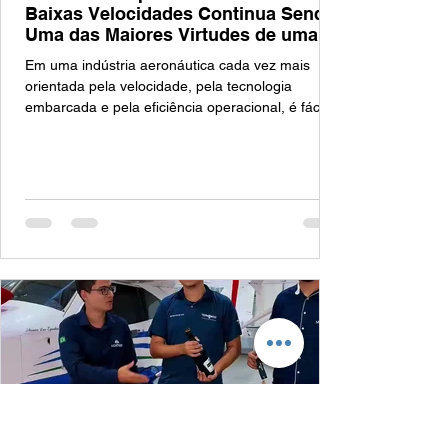
Baixas Velocidades Continua Sendo
Uma das Maiores Virtudes de uma
Aeronave
Em uma indústria aeronáutica cada vez mais
orientada pela velocidade, pela tecnologia
embarcada e pela eficiência operacional, é fácil
ignorar uma característica que historicamente
distingue as aeronaves mais admiradas e
respeitadas já construídas: a capacidade de voar
com segurança, estabilidade e confiança em
baixas velocidades. Fabricantes frequentemente
destacam números de cruzeiro porque são
métricas simples de medir e comparar. Pilotos
naturalmente observam dados como v