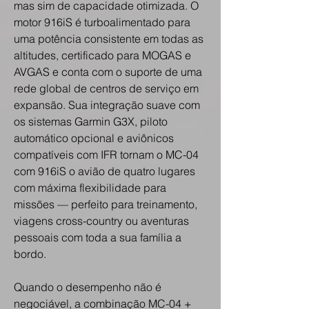
mas sim de capacidade otimizada. O
motor 916iS é turboalimentado para
uma potência consistente em todas as
altitudes, certificado para MOGAS e
AVGAS e conta com o suporte de uma
rede global de centros de serviço em
expansão. Sua integração suave com
os sistemas Garmin G3X, piloto
automático opcional e aviônicos
compatíveis com IFR tornam o MC-04
com 916iS o avião de quatro lugares
com máxima flexibilidade para
missões — perfeito para treinamento,
viagens cross-country ou aventuras
pessoais com toda a sua família a
bordo.
Quando o desempenho não é
negociável, a combinação MC-04 +