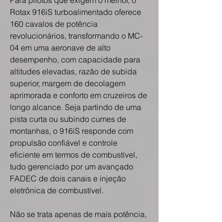
Para pilotos que exigem o melhor, o
Rotax 916iS turboalimentado oferece
160 cavalos de potência
revolucionários, transformando o MC-
04 em uma aeronave de alto
desempenho, com capacidade para
altitudes elevadas, razão de subida
superior, margem de decolagem
aprimorada e conforto em cruzeiros de
longo alcance. Seja partindo de uma
pista curta ou subindo cumes de
montanhas, o 916iS responde com
propulsão confiável e controle
eficiente em termos de combustível,
tudo gerenciado por um avançado
FADEC de dois canais e injeção
eletrônica de combustível.
Não se trata apenas de mais potência,