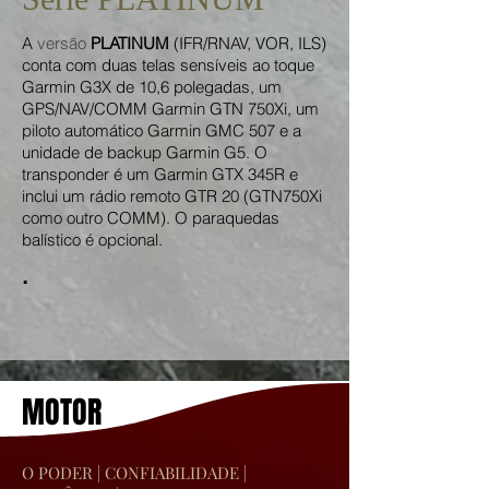
A
versão
PLATINUM
(IFR/RNAV, VOR, ILS)
conta com duas telas sensíveis ao toque
Garmin G3X de 10,6 polegadas, um
GPS/NAV/COMM Garmin GTN 750Xi, um
piloto automático Garmin GMC 507 e a
unidade de backup Garmin G5. O
transponder é um Garmin GTX 345R e
inclui um rádio remoto GTR 20 (GTN750Xi
como outro COMM). O paraquedas
balístico é opcional.
.
MOTOR
O PODER | CONFIABILIDADE |