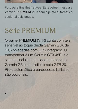
Foto para fins ilustrativos: Este painel mostra a
versão
PREMIUM
VFR com o piloto automático
opcional adicionado.
Série PREMIUM
O painel
PREMIUM
(VFR) conta com tela
sensível ao toque dupla Garmin G3X de
10,6 polegadas com GPS integrado. O
transponder é um Garmin GTX 45R, e o
sistema inclui uma unidade de backup
Garmin G5 e um rádio remoto GTR 20.
Piloto automático e paraquedas balístico
são opcionais.
.