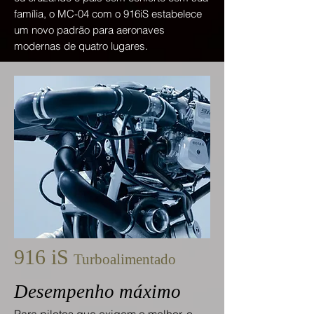
família, o MC-04 com o 916iS estabelece
um novo padrão para aeronaves
modernas de quatro lugares.
916 iS
Turboalimentado
Desempenho máximo