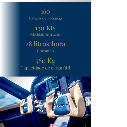
160
Cavalos de Potência
130 Kts
Velocidade de cruzeiro
28 litros/hora
Consumo
560 Kg
Capacidade de
carga
útil