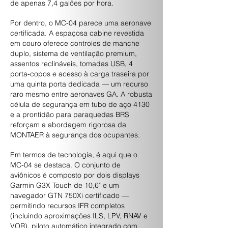
de apenas 7,4 galões por hora.
Por dentro, o MC-04 parece uma aeronave
certificada. A espaçosa cabine revestida
em couro oferece controles de manche
duplo, sistema de ventilação premium,
assentos reclináveis, tomadas USB, 4
porta-copos e acesso à carga traseira por
uma quinta porta dedicada — um recurso
raro mesmo entre aeronaves GA. A robusta
célula de segurança em tubo de aço 4130
e a prontidão para paraquedas BRS
reforçam a abordagem rigorosa da
MONTAER à segurança dos ocupantes.
Em termos de tecnologia, é aqui que o
MC-04 se destaca. O conjunto de
aviônicos é composto por dois displays
Garmin G3X Touch de 10,6" e um
navegador GTN 750Xi certificado —
permitindo recursos IFR completos
(incluindo aproximações ILS, LPV, RNAV e
VOR), piloto automático integrado com