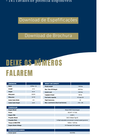
- 141 cavalos de potência disponíveis
Download de Espefificações
Download de Brochura
DEIXE OS NÚMEROS
FALAREM