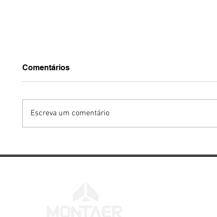
Comentários
Escreva um comentário
Por Que a Capacidade de
VIDEO
Voar em Baixas
forman
Velocidades Continua
Entre
Sendo Uma das Maiores
Aeroc
Virtudes de uma Aeronave
Camp