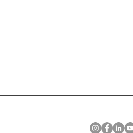
: Mais um MC-01
Montaer MC-01: A A
do pilotos no Brasil:
que Está Redefinind
ga da aeronave ao
Treinamento de Pilo
lube de São José dos
Brasil e no Mundo
os