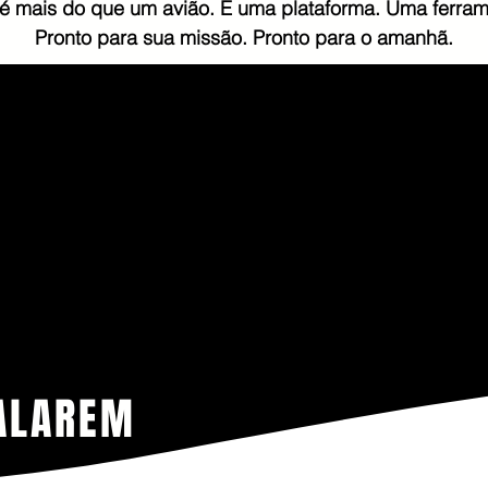
 mais do que um avião. É uma plataforma. Uma ferram
Pronto para sua missão. Pronto para o amanhã.
 Cavalos de
4,7 G
otência
combustí
com o Moto
ovo motor ROTAX 916iS
FALAREM