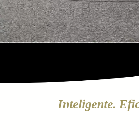
MC-01. VOCÊ no con
Inteligente. Ef