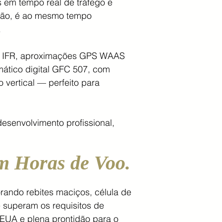
 em tempo real de tráfego e
lução, é ao mesmo tempo
.
to IFR, aproximações GPS WAAS
mático digital GFC 507, com
vertical — perfeito para
.
senvolvimento profissional,
em Horas de Voo.
rando rebites maciços, célula de
 superam os requisitos de
EUA e plena prontidão para o