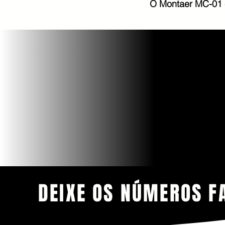
O Montaer MC-01 é
160
120 Mph
P
Velocidade de cruzeiro à 75%
com o n
DEIXE OS NÚMEROS 