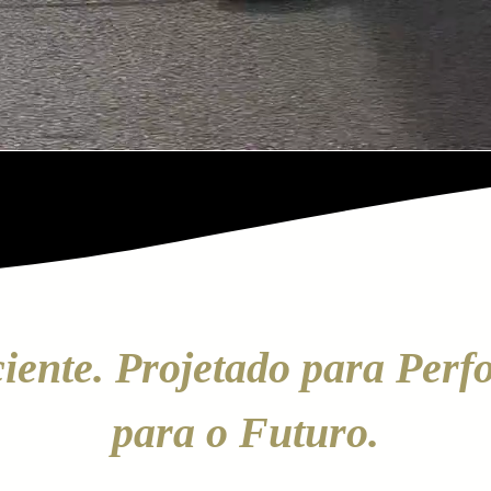
trole.
iciente. Projetado para Per
para o Futuro.