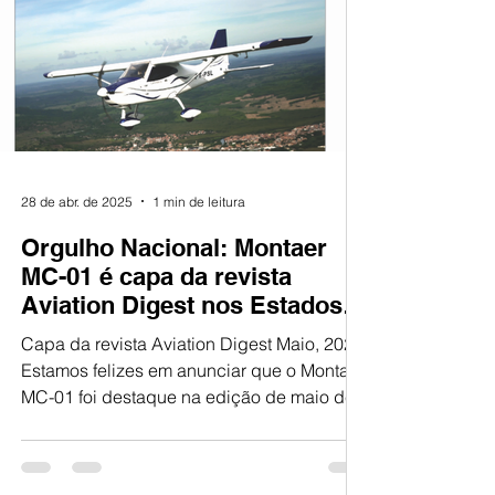
28 de abr. de 2025
1 min de leitura
Orgulho Nacional: Montaer
MC-01 é capa da revista
Aviation Digest nos Estados
Unidos, edição de Maio, 2025.
Capa da revista Aviation Digest Maio, 2025
Estamos felizes em anunciar que o Montaer
MC-01 foi destaque na edição de maio de
2025 da...