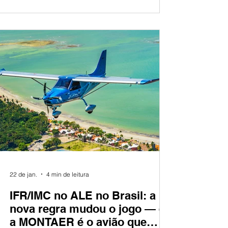
Montaer MC-01 para quatorze aeronaves.
Após anos avaliando plataformas
concorrentes em todos os segmentos do
mercado de instrução, o comitê técnico da
SAFE chegou à única conclusão que os
dados operacionais permitiam. Quando
confiabilidade, cap
22 de jan.
4 min de leitura
IFR/IMC no ALE no Brasil: a
nova regra mudou o jogo — e
a MONTAER é o avião que