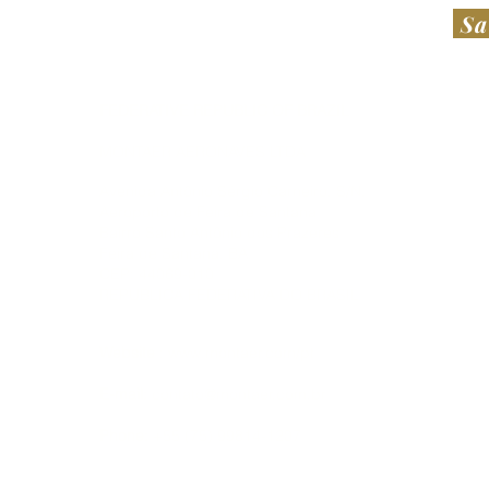
Sa
FEDERATIVE REPUBLIC OF BRAZIL
NOS
​​MONTAER AERONAVES LTDA​
MON
Avenida Antônio Sérgio Carneiro, S/N,
DeLa
Aeroporto de Feira de Santana
921 
Bairro Santo Antônio dos Prazeres
DeLa
Feira de Santana, BA.
Unit
CEP: 44069-010
REPUBLICA FEDERATIVA DO BRASIL​
Webs
Emai
Phon
Website
:
www.montaer.com/pt
+1 
E-mail:
contato@montaer.com.br
Phone:
+55 (75) 99814-1207