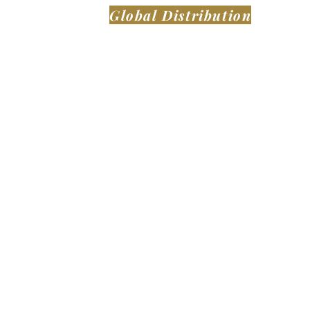
Global Distribution
NO BRASIL
MONTAER AERONAVES LTDA
Avenida Antônio Sérgio Carneiro,
S/N,
Bairro Santo Antônio dos
Prazeres
Feira de Santana, BA. CEP:
m
44069-010
Republica Federativa do Brasil
Site
:
www.montaer.com.br
E-mail
:
contato@montaer.com.br
Telefone
: +55 (75) 99814-1207