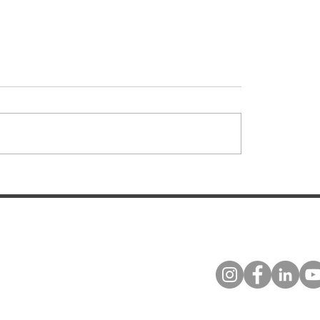
: Mais um MC-01
Montaer MC-01: A A
do pilotos no Brasil:
que Está Redefinind
ga da aeronave ao
Treinamento de Pilo
lube de São José dos
Brasil e no Mundo
os