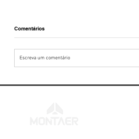
Comentários
Escreva um comentário
Por Que a Capacidade de
VIDEO
Voar em Baixas
forman
Velocidades Continua
Entre
Sendo Uma das Maiores
Aeroc
Virtudes de uma Aeronave
Camp