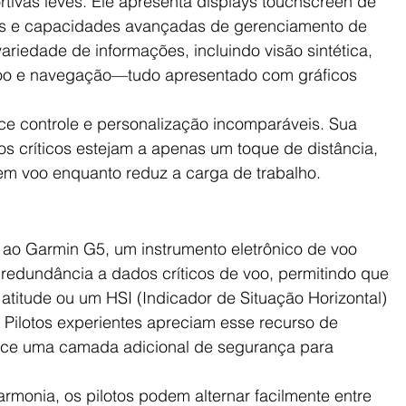
tivas leves. Ele apresenta displays touchscreen de 
veis e capacidades avançadas de gerenciamento de 
riedade de informações, incluindo visão sintética, 
oo e navegação—tudo apresentado com gráficos 
ece controle e personalização incomparáveis. Sua 
dos críticos estejam a apenas um toque de distância, 
em voo enquanto reduz a carga de trabalho.
 ao Garmin G5, um instrumento eletrônico de voo 
 redundância a dados críticos de voo, permitindo que 
titude ou um HSI (Indicador de Situação Horizontal) 
. Pilotos experientes apreciam esse recurso de 
nece uma camada adicional de segurança para 
monia, os pilotos podem alternar facilmente entre 