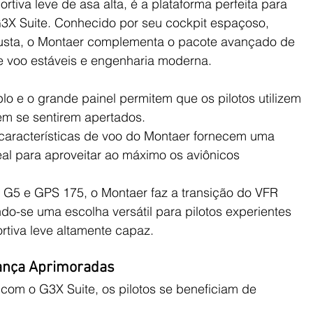
iva leve de asa alta, é a plataforma perfeita para 
G3X Suite. Conhecido por seu cockpit espaçoso, 
usta, o Montaer complementa o pacote avançado de 
e voo estáveis e engenharia moderna.
plo e o grande painel permitem que os pilotos utilizem 
em se sentirem apertados.
características de voo do Montaer fornecem uma 
deal para aproveitar ao máximo os aviônicos 
G5 e GPS 175, o Montaer faz a transição do VFR 
ndo-se uma escolha versátil para pilotos experientes 
tiva leve altamente capaz.
rança Aprimoradas
om o G3X Suite, os pilotos se beneficiam de 