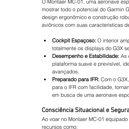
O Montaer MC-01, uma aeronave esport
mostrar todo o potencial do Garmin 
design ergonômico e construção rob
aviônicos com suas características d
Cockpit Espaçoso:
 O interior am
totalmente os displays do G3X s
Desempenho e Estabilidade:
 As 
plataforma suave e previsível, i
avançados.
Preparado para IFR:
 Com o G3X, 
para o IFR com facilidade, torna
em busca de uma aeronave espor
Consciência Situacional e Segu
Ao voar no Montaer MC-01 equipado c
recursos como: