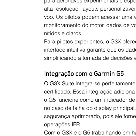
para aeronaves experimentais e espor
alta resolução, layouts personalizá
voo. Os pilotos podem acessar uma va
monitoramento do motor, dados de v
nítidos e claros.
Para pilotos experientes, o G3X ofer
interface intuitiva garante que os da
simplificando a tomada de decisões 
Integração com o Garmin G5
O G3X Suite integra-se perfeitamente
certificado. Essa integração adiciona
o G5 funcione como um indicador de a
no caso de falha do display principal
segurança aprimorado, pois ele for
operações IFR.
Com o G3X e o G5 trabalhando em har