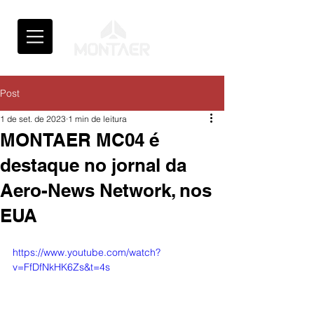
Post
1 de set. de 2023
1 min de leitura
MONTAER MC04 é
destaque no jornal da
Aero-News Network, nos
EUA
https://www.youtube.com/watch?
v=FfDfNkHK6Zs&t=4s